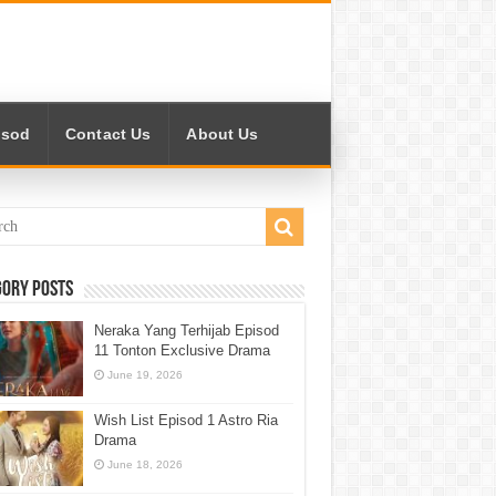
isod
Contact Us
About Us
gory Posts
Neraka Yang Terhijab Episod
11 Tonton Exclusive Drama
June 19, 2026
Wish List Episod 1 Astro Ria
Drama
June 18, 2026