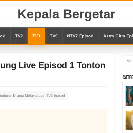
Kepala Bergetar
sod
TV2
TV3
TV9
NTV7 Episod
Astro Citra Ep
dung Live Episod 1 Tonton
Cate
lindung
,
Drama Melayu Live
,
TV3 Episod