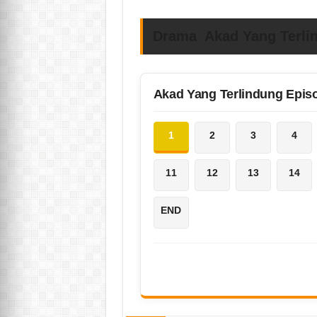
Drama Akad Yang Terli
Akad Yang Terlindung Epis
1
2
3
4
11
12
13
14
END