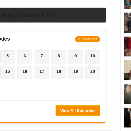
ndung Episode 1 TV3
odes
21 episodes
5
6
7
8
9
10
15
16
17
18
19
20
View All Episodes