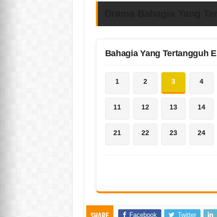
Drama Bahagia Yang Ter
Bahagia Yang Tertangguh 
1
2
3
4
11
12
13
14
21
22
23
24
Facebook
Twitter
Share