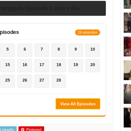
tangguh Episode 3 Astro Ria
Episodes
28 episodes
5
6
7
8
9
10
15
16
17
18
19
20
25
26
27
28
View All Episodes
LinkedIn
Pinterest