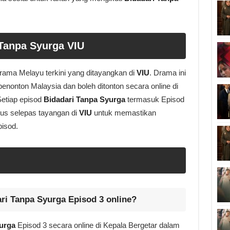
 Tanpa Syurga VIU
ama Melayu terkini yang ditayangkan di
VIU
. Drama ini
nonton Malaysia dan boleh ditonton secara online di
Setiap episod
Bidadari Tanpa Syurga
termasuk Episod
rus selepas tayangan di
VIU
untuk memastikan
isod.
ri Tanpa Syurga Episod 3 online?
urga
Episod 3 secara online di Kepala Bergetar dalam