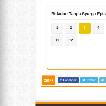
Bidadari Tanpa Syurga Epi
1
2
3
4
11
12
Facebook
Twitter
Share