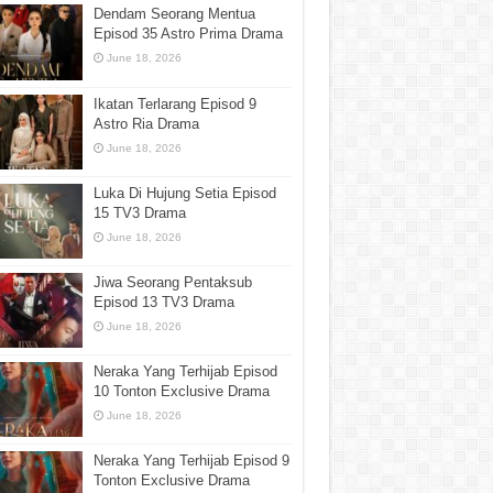
Dendam Seorang Mentua
Episod 35 Astro Prima Drama
June 18, 2026
Ikatan Terlarang Episod 9
Astro Ria Drama
June 18, 2026
Luka Di Hujung Setia Episod
15 TV3 Drama
June 18, 2026
Jiwa Seorang Pentaksub
Episod 13 TV3 Drama
June 18, 2026
Neraka Yang Terhijab Episod
10 Tonton Exclusive Drama
June 18, 2026
Neraka Yang Terhijab Episod 9
Tonton Exclusive Drama