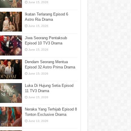
June 15, 2026
Ikatan Terlarang Episod 6
Astro Ria Drama
June 15, 2026
Jiwa Seorang Pentaksub
Episod 10 TV3 Drama
June 15, 2026
Dendam Seorang Mentua
Episod 32 Astro Prima Drama
June 15, 2026
Luka Di Hujung Setia Episod
11 TV3 Drama
June 15, 2026
Neraka Yang Terhijab Episod 8
Tonton Exclusive Drama
June 13, 2026