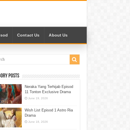
isod
Contact Us
About Us
gory Posts
Neraka Yang Terhijab Episod
11 Tonton Exclusive Drama
June 19, 2026
Wish List Episod 1 Astro Ria
Drama
June 18, 2026