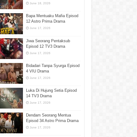
June 18, 2026
Bapa Mentuaku Mafia Episod
12 Astro Prima Drama
June 17, 2026
Jiwa Seorang Pentaksub
Episod 12 TV3 Drama
June 17, 2026
Bidadari Tanpa Syurga Episod
4 VIU Drama
June 17, 2026
Luka Di Hujung Setia Episod
14 TV3 Drama
June 17, 2026
Dendam Seorang Mentua
Episod 34 Astro Prima Drama
June 17, 2026