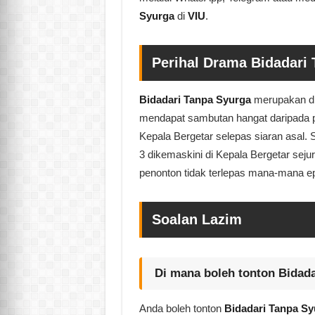
Syurga
di
VIU
.
Perihal Drama Bidadari
Bidadari Tanpa Syurga
merupakan dr
mendapat sambutan hangat daripada pe
Kepala Bergetar selepas siaran asal. 
3 dikemaskini di Kepala Bergetar seju
penonton tidak terlepas mana-mana ep
Soalan Lazim
Di mana boleh tonton Bidada
Anda boleh tonton
Bidadari Tanpa Sy