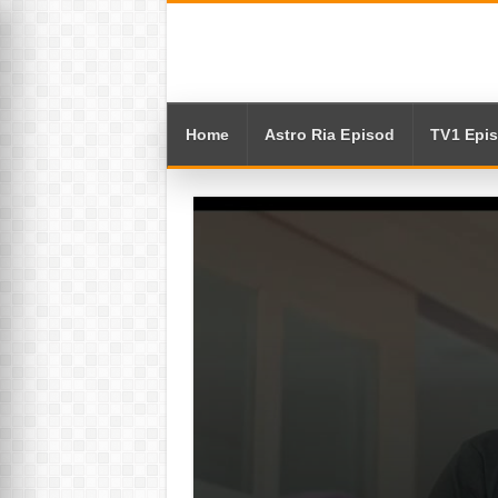
Home
Astro Ria Episod
TV1 Epi