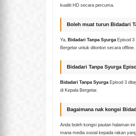
kualiti HD secara percuma.
Boleh muat turun Bidadari 
Ya,
Bidadari Tanpa Syurga
Episod 3 
Bergetar untuk ditonton secara offline.
Bidadari Tanpa Syurga Episo
Bidadari Tanpa Syurga
Episod 3 dit
di Kepala Bergetar.
Bagaimana nak kongsi Bidad
Anda boleh kongsi pautan halaman in
mana media sosial kepada rakan yan