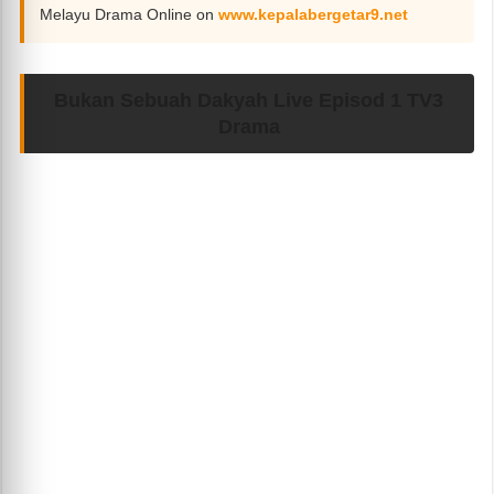
Melayu Drama Online on
www.kepalabergetar9.net
Bukan Sebuah Dakyah Live Episod 1 TV3
Drama