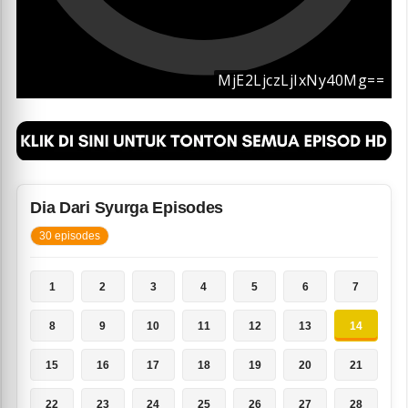
Dia Dari Syurga Episodes
30 episodes
1
2
3
4
5
6
7
8
9
10
11
12
13
14
15
16
17
18
19
20
21
22
23
24
25
26
27
28