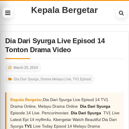
Kepala Bergetar
Dia Dari Syurga Live Episod 14
Tonton Drama Video
March 25, 2024
Dia Dari Syurga
,
Drama Melayu Live
,
TV1 Episod
Kepala Bergetar
,Dia Dari Syurga Live Episod 14 TV1
Drama Online, Melayu Drama Online
Dia Dari Syurga
Episode 14 Live. Pencurimovies
Dia Dari Syurga
TV1 Live
Latest Epi 14 myflm4u. Kbergetar Watch Beautiful Dia Dari
Syurga
TV1
Live Today Episod 14 Melayu Drama