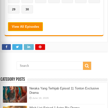
29
30
View All Episodes
Category Posts
Neraka Yang Terhijab Episod 11 Tonton Exclusive
Drama
June 19, 2026
Wish List Episod 1 Astro Ria Drama