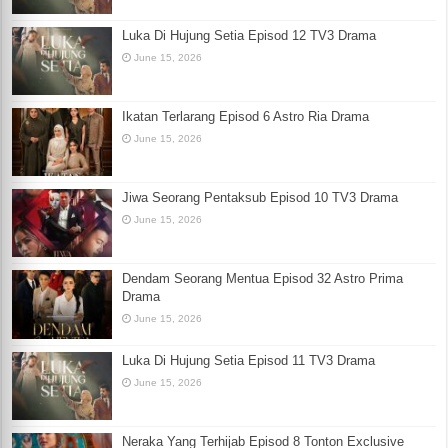
Luka Di Hujung Setia Episod 12 TV3 Drama
June 15, 2026
Ikatan Terlarang Episod 6 Astro Ria Drama
June 15, 2026
Jiwa Seorang Pentaksub Episod 10 TV3 Drama
June 15, 2026
Dendam Seorang Mentua Episod 32 Astro Prima
Drama
June 15, 2026
Luka Di Hujung Setia Episod 11 TV3 Drama
June 15, 2026
Neraka Yang Terhijab Episod 8 Tonton Exclusive