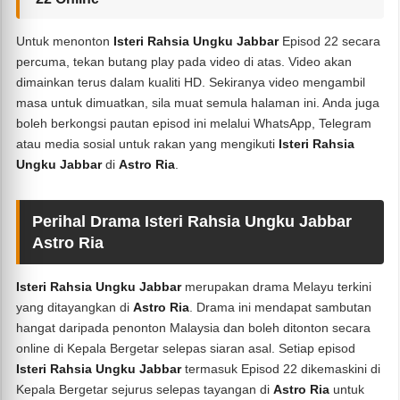
Untuk menonton
Isteri Rahsia Ungku Jabbar
Episod 22 secara
percuma, tekan butang play pada video di atas. Video akan
dimainkan terus dalam kualiti HD. Sekiranya video mengambil
masa untuk dimuatkan, sila muat semula halaman ini. Anda juga
boleh berkongsi pautan episod ini melalui WhatsApp, Telegram
atau media sosial untuk rakan yang mengikuti
Isteri Rahsia
Ungku Jabbar
di
Astro Ria
.
Perihal Drama Isteri Rahsia Ungku Jabbar
Astro Ria
Isteri Rahsia Ungku Jabbar
merupakan drama Melayu terkini
yang ditayangkan di
Astro Ria
. Drama ini mendapat sambutan
hangat daripada penonton Malaysia dan boleh ditonton secara
online di Kepala Bergetar selepas siaran asal. Setiap episod
Isteri Rahsia Ungku Jabbar
termasuk Episod 22 dikemaskini di
Kepala Bergetar sejurus selepas tayangan di
Astro Ria
untuk