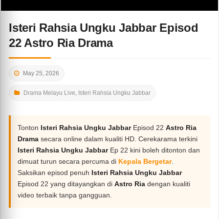
Isteri Rahsia Ungku Jabbar Episod
22 Astro Ria Drama
May 25, 2026
Drama Melayu Live
,
Isteri Rahsia Ungku Jabbar
Tonton
Isteri Rahsia Ungku Jabbar
Episod 22
Astro Ria
Drama
secara online dalam kualiti HD. Cerekarama terkini
Isteri Rahsia Ungku Jabbar
Ep 22 kini boleh ditonton dan
dimuat turun secara percuma di
Kepala Bergetar
.
Saksikan episod penuh
Isteri Rahsia Ungku Jabbar
Episod 22 yang ditayangkan di
Astro Ria
dengan kualiti
video terbaik tanpa gangguan.