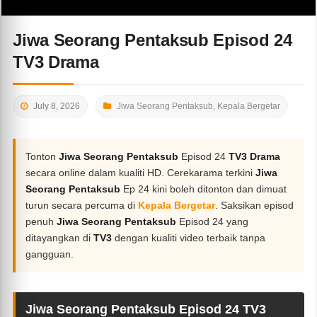
Jiwa Seorang Pentaksub Episod 24
TV3 Drama
July 8, 2026
Jiwa Seorang Pentaksub
,
Kepala Bergetar
Tonton
Jiwa Seorang Pentaksub
Episod 24
TV3 Drama
secara online dalam kualiti HD. Cerekarama terkini
Jiwa
Seorang Pentaksub
Ep 24 kini boleh ditonton dan dimuat
turun secara percuma di
Kepala Bergetar
. Saksikan episod
penuh
Jiwa Seorang Pentaksub
Episod 24 yang
ditayangkan di
TV3
dengan kualiti video terbaik tanpa
gangguan.
Jiwa Seorang Pentaksub Episod 24 TV3