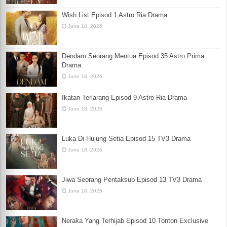
Wish List Episod 1 Astro Ria Drama
June 18, 2026
Dendam Seorang Mentua Episod 35 Astro Prima
Drama
June 18, 2026
Ikatan Terlarang Episod 9 Astro Ria Drama
June 18, 2026
Luka Di Hujung Setia Episod 15 TV3 Drama
June 18, 2026
Jiwa Seorang Pentaksub Episod 13 TV3 Drama
June 18, 2026
Neraka Yang Terhijab Episod 10 Tonton Exclusive