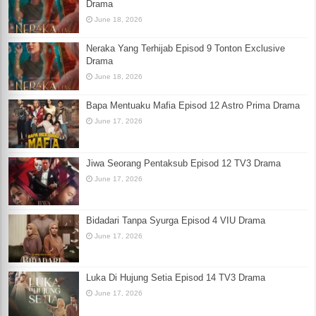
Drama
June 18, 2026
Neraka Yang Terhijab Episod 9 Tonton Exclusive
Drama
June 18, 2026
Bapa Mentuaku Mafia Episod 12 Astro Prima Drama
June 17, 2026
Jiwa Seorang Pentaksub Episod 12 TV3 Drama
June 17, 2026
Bidadari Tanpa Syurga Episod 4 VIU Drama
June 17, 2026
Luka Di Hujung Setia Episod 14 TV3 Drama
June 17, 2026