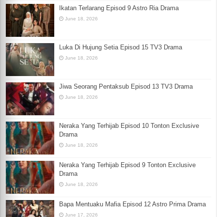
Ikatan Terlarang Episod 9 Astro Ria Drama
June 18, 2026
Luka Di Hujung Setia Episod 15 TV3 Drama
June 18, 2026
Jiwa Seorang Pentaksub Episod 13 TV3 Drama
June 18, 2026
Neraka Yang Terhijab Episod 10 Tonton Exclusive
Drama
June 18, 2026
Neraka Yang Terhijab Episod 9 Tonton Exclusive
Drama
June 18, 2026
Bapa Mentuaku Mafia Episod 12 Astro Prima Drama
June 17, 2026