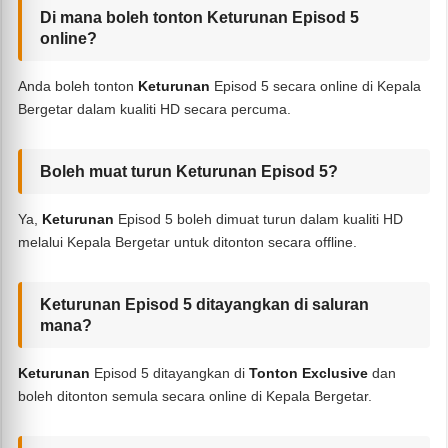
Di mana boleh tonton Keturunan Episod 5
online?
Anda boleh tonton
Keturunan
Episod 5 secara online di Kepala
Bergetar dalam kualiti HD secara percuma.
Boleh muat turun Keturunan Episod 5?
Ya,
Keturunan
Episod 5 boleh dimuat turun dalam kualiti HD
melalui Kepala Bergetar untuk ditonton secara offline.
Keturunan Episod 5 ditayangkan di saluran
mana?
Keturunan
Episod 5 ditayangkan di
Tonton Exclusive
dan
boleh ditonton semula secara online di Kepala Bergetar.