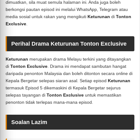
dimuatkan, sila muat semula halaman ini. Anda juga boleh
berkongsi pautan episod ini melalui WhatsApp, Telegram atau
media sosial untuk rakan yang mengikuti
Keturunan
di
Tonton
Exclusive
.
Perihal Drama Keturunan Tonton Exclusive
Keturunan
merupakan drama Melayu terkini yang ditayangkan
di
Tonton Exclusive
. Drama ini mendapat sambutan hangat
daripada penonton Malaysia dan boleh ditonton secara online di
Kepala Bergetar selepas siaran asal. Setiap episod
Keturunan
termasuk Episod 5 dikemaskini di Kepala Bergetar sejurus
selepas tayangan di
Tonton Exclusive
untuk memastikan
penonton tidak terlepas mana-mana episod.
Soalan Lazim