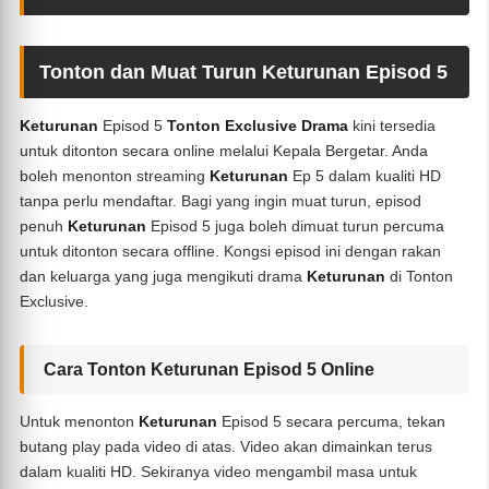
Tonton dan Muat Turun Keturunan Episod 5
Keturunan
Episod 5
Tonton Exclusive Drama
kini tersedia
untuk ditonton secara online melalui Kepala Bergetar. Anda
boleh menonton streaming
Keturunan
Ep 5 dalam kualiti HD
tanpa perlu mendaftar. Bagi yang ingin muat turun, episod
penuh
Keturunan
Episod 5 juga boleh dimuat turun percuma
untuk ditonton secara offline. Kongsi episod ini dengan rakan
dan keluarga yang juga mengikuti drama
Keturunan
di Tonton
Exclusive.
Cara Tonton Keturunan Episod 5 Online
Untuk menonton
Keturunan
Episod 5 secara percuma, tekan
butang play pada video di atas. Video akan dimainkan terus
dalam kualiti HD. Sekiranya video mengambil masa untuk