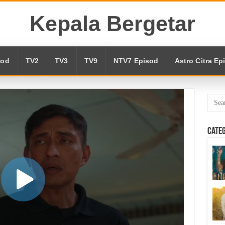
Kepala Bergetar
sod
TV2
TV3
TV9
NTV7 Episod
Astro Citra Ep
Cate