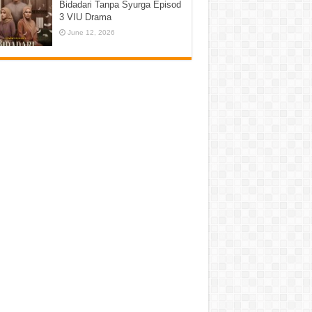
Bidadari Tanpa Syurga Episod
3 VIU Drama
June 12, 2026