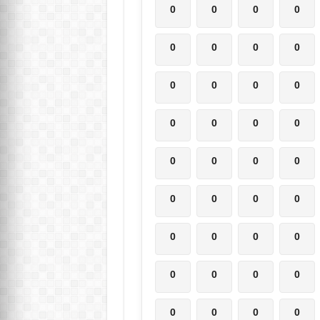
0
0
0
0
0
0
0
0
0
0
0
0
0
0
0
0
0
0
0
0
0
0
0
0
0
0
0
0
0
0
0
0
0
0
0
0