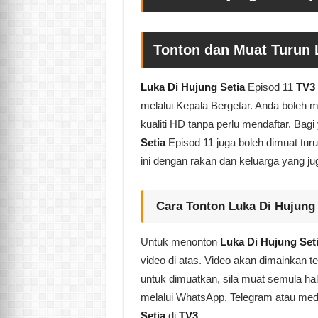
Tonton dan Muat Turun 
Luka Di Hujung Setia
Episod 11
TV3
melalui Kepala Bergetar. Anda boleh
kualiti HD tanpa perlu mendaftar. Bag
Setia
Episod 11 juga boleh dimuat turu
ini dengan rakan dan keluarga yang j
Cara Tonton Luka Di Hujung 
Untuk menonton
Luka Di Hujung Set
video di atas. Video akan dimainkan 
untuk dimuatkan, sila muat semula hal
melalui WhatsApp, Telegram atau medi
Setia
di
TV3
.