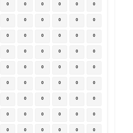
0
0
0
0
0
0
0
0
0
0
0
0
0
0
0
0
0
0
0
0
0
0
0
0
0
0
0
0
0
0
0
0
0
0
0
0
0
0
0
0
0
0
0
0
0
0
0
0
0
0
0
0
0
0