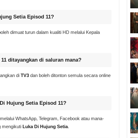
jung Setia Episod 11?
oleh dimuat turun dalam kualiti HD melalui Kepala
 11 ditayangkan di saluran mana?
yangkan di
TV3
dan boleh ditonton semula secara online
Di Hujung Setia Episod 11?
i melalui WhatsApp, Telegram, Facebook atau mana-
g mengikuti
Luka Di Hujung Setia
.