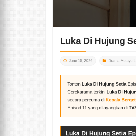
Luka Di Hujung S
June 15, 2026
Drama Melayu L
Tonton
Luka Di Hujung Setia
Epis
Cerekarama terkini
Luka Di Hujun
secara percuma di
Kepala Berget
Episod 11 yang ditayangkan di
TV
Luka Di Hujung Setia E