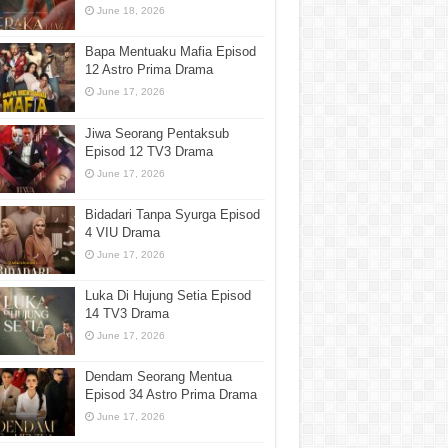
June 18, 2026
Bapa Mentuaku Mafia Episod
12 Astro Prima Drama
June 17, 2026
Jiwa Seorang Pentaksub
Episod 12 TV3 Drama
June 17, 2026
Bidadari Tanpa Syurga Episod
4 VIU Drama
June 17, 2026
Luka Di Hujung Setia Episod
14 TV3 Drama
June 17, 2026
Dendam Seorang Mentua
Episod 34 Astro Prima Drama
June 17, 2026