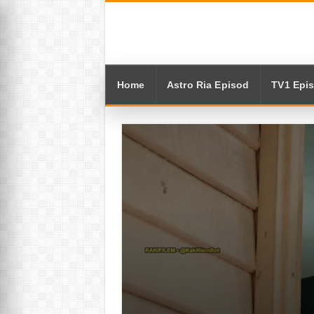
Home
Astro Ria Episod
TV1 Epi