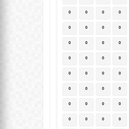
0
0
0
0
0
0
0
0
0
0
0
0
0
0
0
0
0
0
0
0
0
0
0
0
0
0
0
0
0
0
0
0