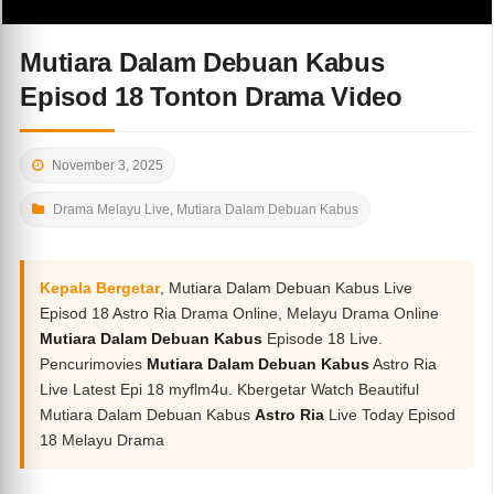
Mutiara Dalam Debuan Kabus
Episod 18 Tonton Drama Video
November 3, 2025
Drama Melayu Live
,
Mutiara Dalam Debuan Kabus
Kepala Bergetar
, Mutiara Dalam Debuan Kabus Live
Episod 18 Astro Ria Drama Online, Melayu Drama Online
Mutiara Dalam Debuan Kabus
Episode 18 Live.
Pencurimovies
Mutiara Dalam Debuan Kabus
Astro Ria
Live Latest Epi 18 myflm4u. Kbergetar Watch Beautiful
Mutiara Dalam Debuan Kabus
Astro Ria
Live Today Episod
18 Melayu Drama