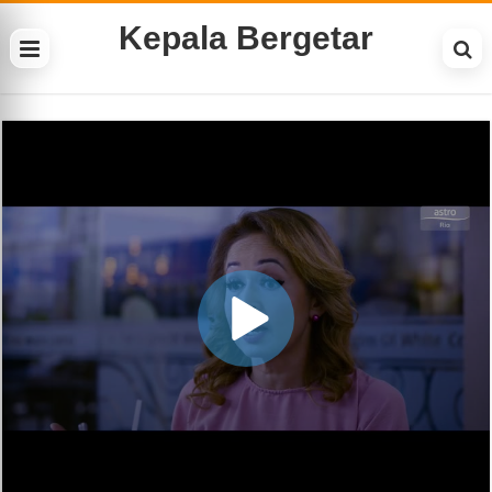
Kepala Bergetar