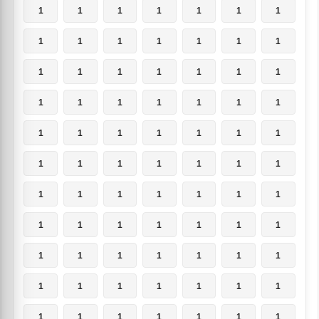
1
1
1
1
1
1
1
1
1
1
1
1
1
1
1
1
1
1
1
1
1
1
1
1
1
1
1
1
1
1
1
1
1
1
1
1
1
1
1
1
1
1
1
1
1
1
1
1
1
1
1
1
1
1
1
1
1
1
1
1
1
1
1
1
1
1
1
1
1
1
1
1
1
1
1
1
1