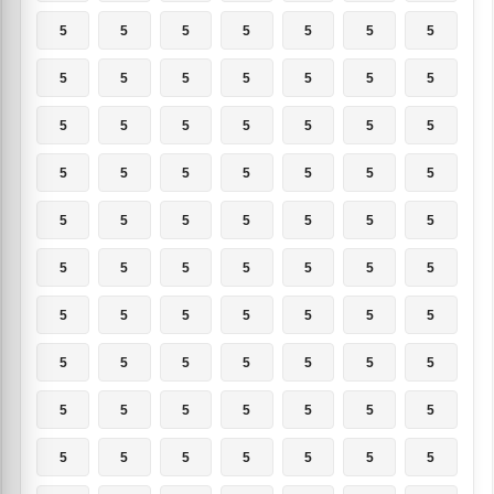
5
5
5
5
5
5
5
5
5
5
5
5
5
5
5
5
5
5
5
5
5
5
5
5
5
5
5
5
5
5
5
5
5
5
5
5
5
5
5
5
5
5
5
5
5
5
5
5
5
5
5
5
5
5
5
5
5
5
5
5
5
5
5
5
5
5
5
5
5
5