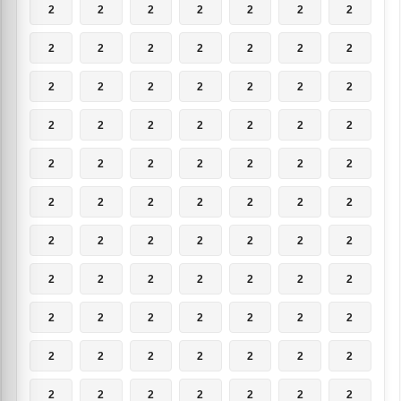
2
2
2
2
2
2
2
2
2
2
2
2
2
2
2
2
2
2
2
2
2
2
2
2
2
2
2
2
2
2
2
2
2
2
2
2
2
2
2
2
2
2
2
2
2
2
2
2
2
2
2
2
2
2
2
2
2
2
2
2
2
2
2
2
2
2
2
2
2
2
2
2
2
2
2
2
2