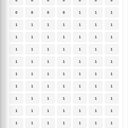
0
0
0
0
0
0
0
0
0
0
0
1
1
1
1
1
1
1
1
1
1
1
1
1
1
1
1
1
1
1
1
1
1
1
1
1
1
1
1
1
1
1
1
1
1
1
1
1
1
1
1
1
1
1
1
1
1
1
1
1
1
1
1
1
1
1
1
1
1
1
1
1
1
1
1
1
1