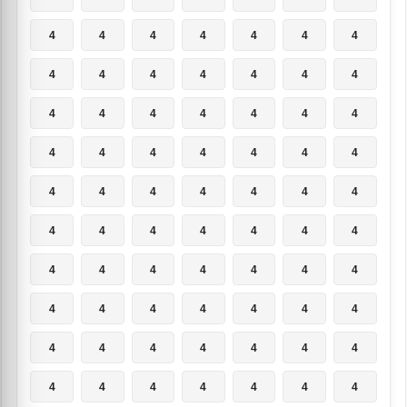
4
4
4
4
4
4
4
4
4
4
4
4
4
4
4
4
4
4
4
4
4
4
4
4
4
4
4
4
4
4
4
4
4
4
4
4
4
4
4
4
4
4
4
4
4
4
4
4
4
4
4
4
4
4
4
4
4
4
4
4
4
4
4
4
4
4
4
4
4
4