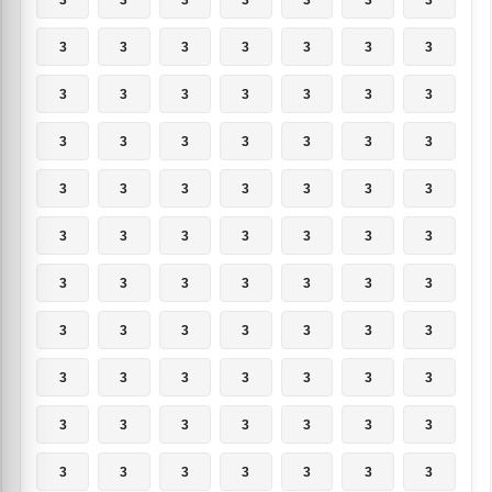
3
3
3
3
3
3
3
3
3
3
3
3
3
3
3
3
3
3
3
3
3
3
3
3
3
3
3
3
3
3
3
3
3
3
3
3
3
3
3
3
3
3
3
3
3
3
3
3
3
3
3
3
3
3
3
3
3
3
3
3
3
3
3
3
3
3
3
3
3
3
3
3
3
3
3
3
3