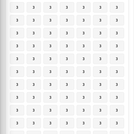
3
3
3
3
3
3
3
3
3
3
3
3
3
3
3
3
3
3
3
3
3
3
3
3
3
3
3
3
3
3
3
3
3
3
3
3
3
3
3
3
3
3
3
3
3
3
3
3
3
3
3
3
3
3
3
3
3
3
3
3
3
3
3
3
3
3
3
3
3
3