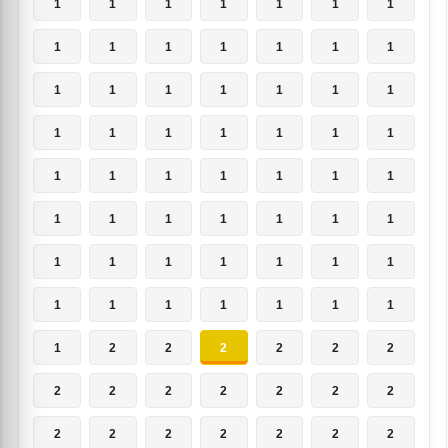
1
1
1
1
1
1
1
1
1
1
1
1
1
1
1
1
1
1
1
1
1
1
1
1
1
1
1
1
1
1
1
1
1
1
1
1
1
1
1
1
1
1
1
1
1
1
1
1
1
1
1
1
1
1
1
1
1
2
2
2
2
2
2
2
2
2
2
2
2
2
2
2
2
2
2
2
2