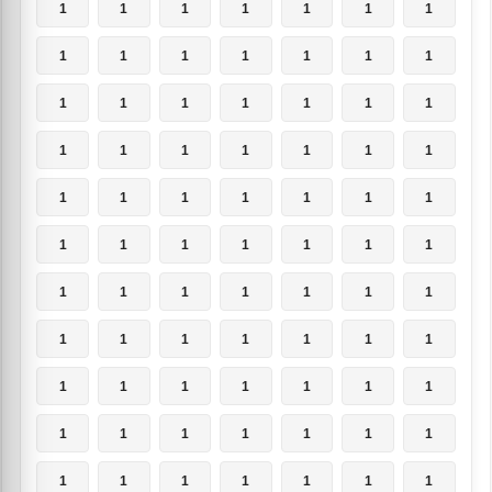
1
1
1
1
1
1
1
1
1
1
1
1
1
1
1
1
1
1
1
1
1
1
1
1
1
1
1
1
1
1
1
1
1
1
1
1
1
1
1
1
1
1
1
1
1
1
1
1
1
1
1
1
1
1
1
1
1
1
1
1
1
1
1
1
1
1
1
1
1
1
1
1
1
1
1
1
1