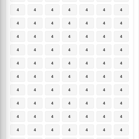
4
4
4
4
4
4
4
4
4
4
4
4
4
4
4
4
4
4
4
4
4
4
4
4
4
4
4
4
4
4
4
4
4
4
4
4
4
4
4
4
4
4
4
4
4
4
4
4
4
4
4
4
4
4
4
4
4
4
4
4
4
4
4
4
4
4
4
4
4
4