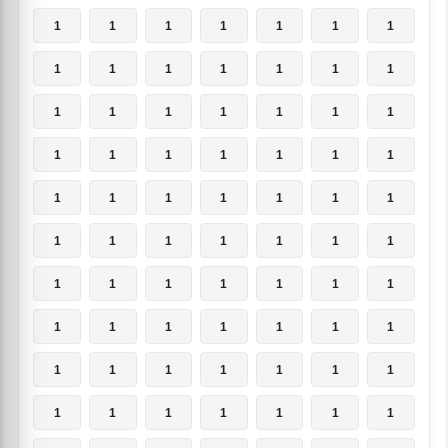
1
1
1
1
1
1
1
1
1
1
1
1
1
1
1
1
1
1
1
1
1
1
1
1
1
1
1
1
1
1
1
1
1
1
1
1
1
1
1
1
1
1
1
1
1
1
1
1
1
1
1
1
1
1
1
1
1
1
1
1
1
1
1
1
1
1
1
1
1
1