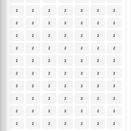
2
2
2
2
2
2
2
2
2
2
2
2
2
2
2
2
2
2
2
2
2
2
2
2
2
2
2
2
2
2
2
2
2
2
2
2
2
2
2
2
2
2
2
2
2
2
2
2
2
2
2
2
2
2
2
2
2
2
2
2
2
2
2
2
2
2
2
2
2
2