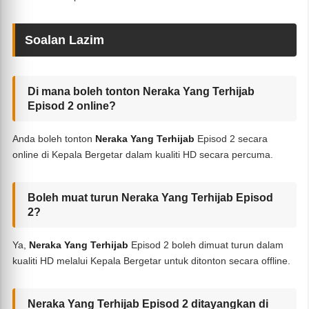
Soalan Lazim
Di mana boleh tonton Neraka Yang Terhijab
Episod 2 online?
Anda boleh tonton
Neraka Yang Terhijab
Episod 2 secara
online di Kepala Bergetar dalam kualiti HD secara percuma.
Boleh muat turun Neraka Yang Terhijab Episod
2?
Ya,
Neraka Yang Terhijab
Episod 2 boleh dimuat turun dalam
kualiti HD melalui Kepala Bergetar untuk ditonton secara offline.
Neraka Yang Terhijab Episod 2 ditayangkan di