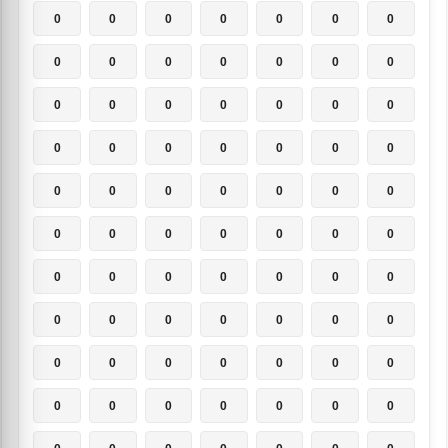
0
0
0
0
0
0
0
0
0
0
0
0
0
0
0
0
0
0
0
0
0
0
0
0
0
0
0
0
0
0
0
0
0
0
0
0
0
0
0
0
0
0
0
0
0
0
0
0
0
0
0
0
0
0
0
0
0
0
0
0
0
0
0
0
0
0
0
0
0
0