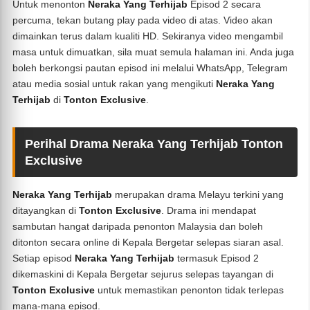
Untuk menonton
Neraka Yang Terhijab
Episod 2 secara
percuma, tekan butang play pada video di atas. Video akan
dimainkan terus dalam kualiti HD. Sekiranya video mengambil
masa untuk dimuatkan, sila muat semula halaman ini. Anda juga
boleh berkongsi pautan episod ini melalui WhatsApp, Telegram
atau media sosial untuk rakan yang mengikuti
Neraka Yang
Terhijab
di
Tonton Exclusive
.
Perihal Drama Neraka Yang Terhijab Tonton
Exclusive
Neraka Yang Terhijab
merupakan drama Melayu terkini yang
ditayangkan di
Tonton Exclusive
. Drama ini mendapat
sambutan hangat daripada penonton Malaysia dan boleh
ditonton secara online di Kepala Bergetar selepas siaran asal.
Setiap episod
Neraka Yang Terhijab
termasuk Episod 2
dikemaskini di Kepala Bergetar sejurus selepas tayangan di
Tonton Exclusive
untuk memastikan penonton tidak terlepas
mana-mana episod.