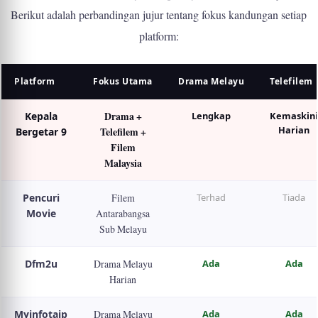
Berikut adalah perbandingan jujur tentang fokus kandungan setiap
platform:
Platform
Fokus Utama
Drama Melayu
Telefilem
Drama +
Kepala
Lengkap
Kemaskin
Harian
Telefilem +
Bergetar 9
Filem
Malaysia
Pencuri
Filem
Terhad
Tiada
Movie
Antarabangsa
Sub Melayu
Dfm2u
Drama Melayu
Ada
Ada
Harian
Myinfotaip
Drama Melayu
Ada
Ada