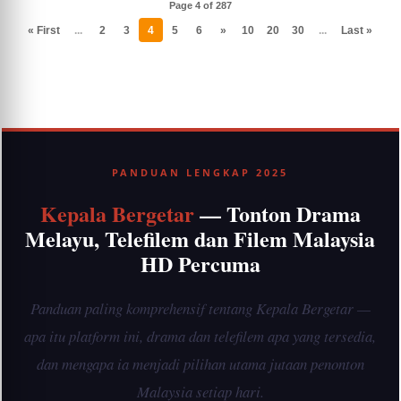
Page 4 of 287
« First
...
2
3
4
5
6
»
10
20
30
...
Last »
PANDUAN LENGKAP 2025
Kepala Bergetar
— Tonton Drama
Melayu, Telefilem dan Filem Malaysia
HD Percuma
Panduan paling komprehensif tentang Kepala Bergetar —
apa itu platform ini, drama dan telefilem apa yang tersedia,
dan mengapa ia menjadi pilihan utama jutaan penonton
Malaysia setiap hari.