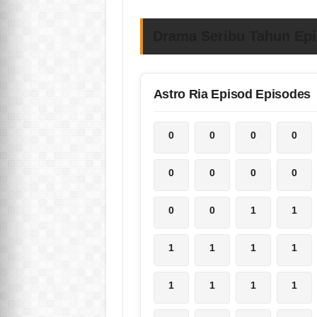
Drama Seribu Tahun Epi
Astro Ria Episod Episodes
0
0
0
0
0
0
0
0
0
0
1
1
1
1
1
1
1
1
1
1