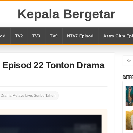
Kepala Bergetar
sod
TV2
TV3
TV9
NTV7 Episod
Astro Citra Ep
e Episod 22 Tonton Drama
Cate
,
Drama Melayu Live
,
Seribu Tahun