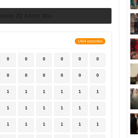
sode 22 Astro Ria
1404 episodes
0
0
0
0
0
0
0
0
0
0
0
0
1
1
1
1
1
1
1
1
1
1
1
1
1
1
1
1
1
1