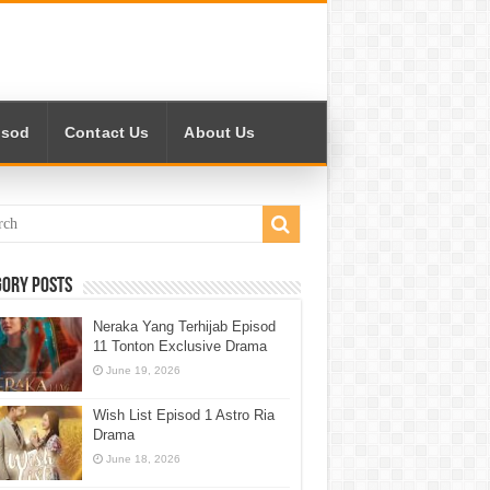
isod
Contact Us
About Us
gory Posts
Neraka Yang Terhijab Episod
11 Tonton Exclusive Drama
June 19, 2026
Wish List Episod 1 Astro Ria
Drama
June 18, 2026