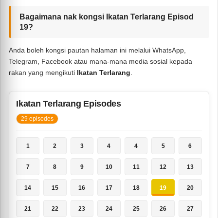
Bagaimana nak kongsi Ikatan Terlarang Episod
19?
Anda boleh kongsi pautan halaman ini melalui WhatsApp,
Telegram, Facebook atau mana-mana media sosial kepada
rakan yang mengikuti
Ikatan Terlarang
.
Ikatan Terlarang Episodes
29 episodes
1
2
3
4
4
5
6
7
8
9
10
11
12
13
14
15
16
17
18
19
20
21
22
23
24
25
26
27