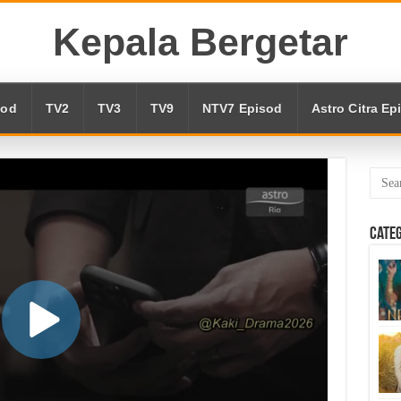
Kepala Bergetar
sod
TV2
TV3
TV9
NTV7 Episod
Astro Citra Ep
Cate