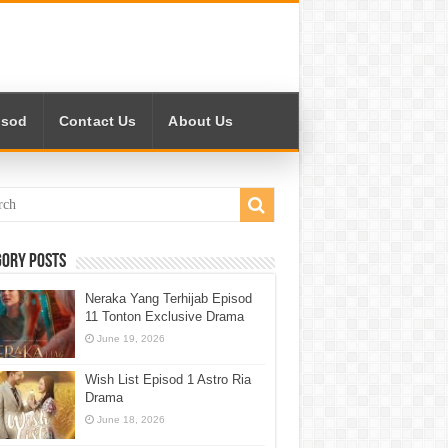
isod
Contact Us
About Us
gory Posts
Neraka Yang Terhijab Episod
11 Tonton Exclusive Drama
June 19, 2026
Wish List Episod 1 Astro Ria
Drama
June 18, 2026