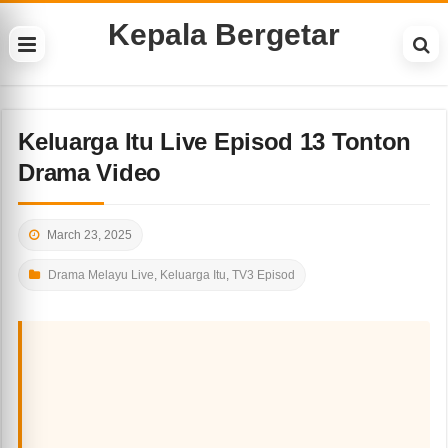
Kepala Bergetar
Keluarga Itu Live Episod 13 Tonton
Drama Video
March 23, 2025
Drama Melayu Live
,
Keluarga Itu
,
TV3 Episod