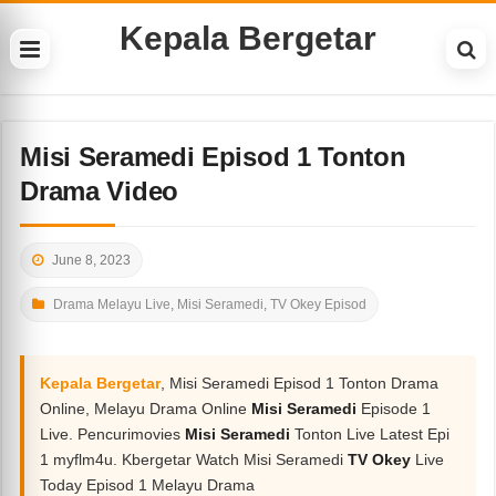
Kepala Bergetar
Misi Seramedi Episod 1 Tonton
Drama Video
June 8, 2023
Drama Melayu Live
,
Misi Seramedi
,
TV Okey Episod
Kepala Bergetar
, Misi Seramedi Episod 1 Tonton Drama
Online, Melayu Drama Online
Misi Seramedi
Episode 1
Live. Pencurimovies
Misi Seramedi
Tonton Live Latest Epi
1 myflm4u. Kbergetar Watch Misi Seramedi
TV Okey
Live
Today Episod 1 Melayu Drama