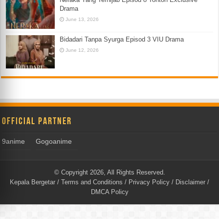
Drama
June 13, 2026
Bidadari Tanpa Syurga Episod 3 VIU Drama
June 12, 2026
Official Partner
9anime
Gogoanime
© Copyright 2026, All Rights Reserved.
Kepala Bergetar
/
Terms and Conditions
/
Privacy Policy
/
Disclaimer
/
DMCA Policy