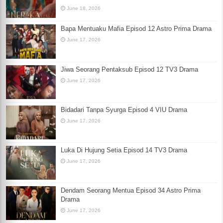
June 18, 2026
Bapa Mentuaku Mafia Episod 12 Astro Prima Drama
June 17, 2026
Jiwa Seorang Pentaksub Episod 12 TV3 Drama
June 17, 2026
Bidadari Tanpa Syurga Episod 4 VIU Drama
June 17, 2026
Luka Di Hujung Setia Episod 14 TV3 Drama
June 17, 2026
Dendam Seorang Mentua Episod 34 Astro Prima
Drama
June 17, 2026