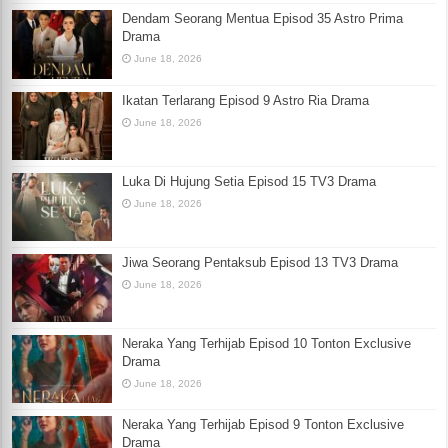
Dendam Seorang Mentua Episod 35 Astro Prima
Drama
June 18, 2026
Ikatan Terlarang Episod 9 Astro Ria Drama
June 18, 2026
Luka Di Hujung Setia Episod 15 TV3 Drama
June 18, 2026
Jiwa Seorang Pentaksub Episod 13 TV3 Drama
June 18, 2026
Neraka Yang Terhijab Episod 10 Tonton Exclusive
Drama
June 18, 2026
Neraka Yang Terhijab Episod 9 Tonton Exclusive
Drama