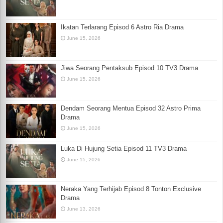
Ikatan Terlarang Episod 6 Astro Ria Drama
June 15, 2026
Jiwa Seorang Pentaksub Episod 10 TV3 Drama
June 15, 2026
Dendam Seorang Mentua Episod 32 Astro Prima
Drama
June 15, 2026
Luka Di Hujung Setia Episod 11 TV3 Drama
June 15, 2026
Neraka Yang Terhijab Episod 8 Tonton Exclusive
Drama
June 13, 2026