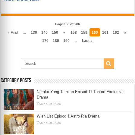
Page 160 of 286
« First
...
130
140
150
«
158
159
160
161
162
»
170
180
190
...
Last »
Category Posts
Neraka Yang Terhijab Episod 11 Tonton Exclusive
Drama
June 19, 2026
Wish List Episod 1 Astro Ria Drama
June 18, 2026