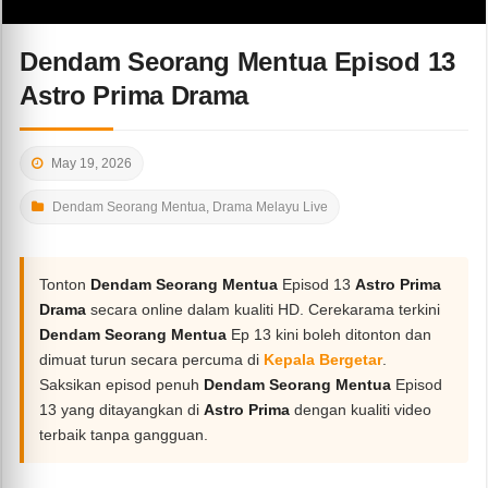
Dendam Seorang Mentua Episod 13
Astro Prima Drama
May 19, 2026
Dendam Seorang Mentua
,
Drama Melayu Live
Tonton
Dendam Seorang Mentua
Episod 13
Astro Prima
Drama
secara online dalam kualiti HD. Cerekarama terkini
Dendam Seorang Mentua
Ep 13 kini boleh ditonton dan
dimuat turun secara percuma di
Kepala Bergetar
.
Saksikan episod penuh
Dendam Seorang Mentua
Episod
13 yang ditayangkan di
Astro Prima
dengan kualiti video
terbaik tanpa gangguan.