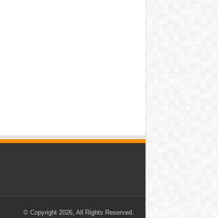
© Copyright 2026, All Rights Reserved.