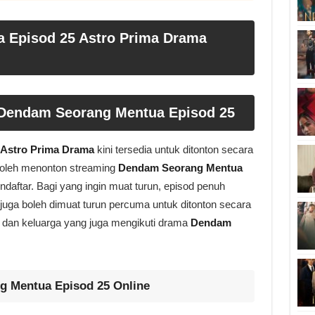
 Episod 25 Astro Prima Drama
 Dendam Seorang Mentua Episod 25
Astro Prima Drama
kini tersedia untuk ditonton secara
 boleh menonton streaming
Dendam Seorang Mentua
ndaftar. Bagi yang ingin muat turun, episod penuh
juga boleh dimuat turun percuma untuk ditonton secara
an dan keluarga yang juga mengikuti drama
Dendam
g Mentua Episod 25 Online