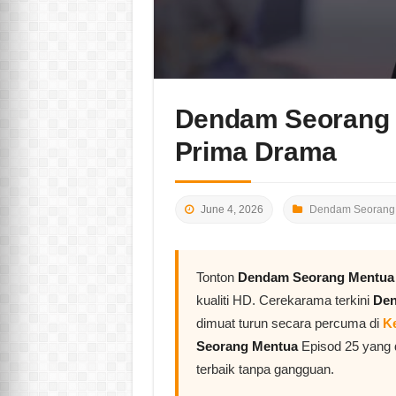
Dendam Seorang 
Prima Drama
June 4, 2026
Dendam Seorang
Tonton
Dendam Seorang Mentua
kualiti HD. Cerekarama terkini
Den
dimuat turun secara percuma di
Ke
Seorang Mentua
Episod 25 yang 
terbaik tanpa gangguan.