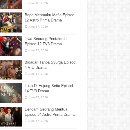
June 18, 2026
Bapa Mentuaku Mafia Episod
12 Astro Prima Drama
June 17, 2026
Jiwa Seorang Pentaksub
Episod 12 TV3 Drama
June 17, 2026
Bidadari Tanpa Syurga Episod
4 VIU Drama
June 17, 2026
Luka Di Hujung Setia Episod
14 TV3 Drama
June 17, 2026
Dendam Seorang Mentua
Episod 34 Astro Prima Drama
June 17, 2026