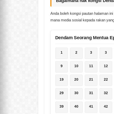
Bagaimana nak kongsi Dend
Anda boleh kongsi pautan halaman in
mana media sosial kepada rakan yan
Dendam Seorang Mentua E
1
2
3
3
9
10
11
12
19
20
21
22
29
30
31
32
39
40
41
42