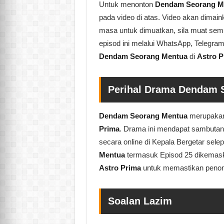
Untuk menonton
Dendam Seorang M
pada video di atas. Video akan dimain
masa untuk dimuatkan, sila muat semu
episod ini melalui WhatsApp, Telegram
Dendam Seorang Mentua
di
Astro P
Perihal Drama Dendam 
Dendam Seorang Mentua
merupakan 
Prima
. Drama ini mendapat sambutan 
secara online di Kepala Bergetar selep
Mentua
termasuk Episod 25 dikemaskin
Astro Prima
untuk memastikan penont
Soalan Lazim