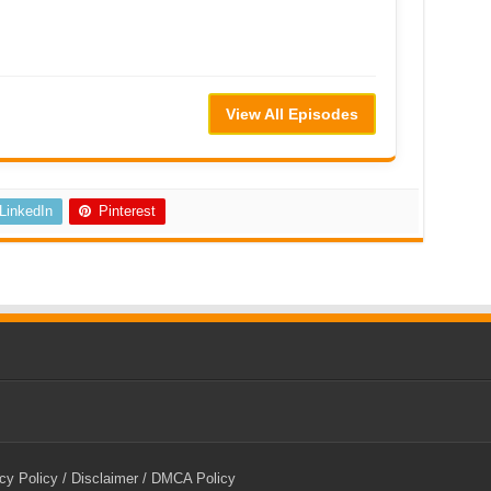
View All Episodes
LinkedIn
Pinterest
cy Policy
/
Disclaimer
/
DMCA Policy