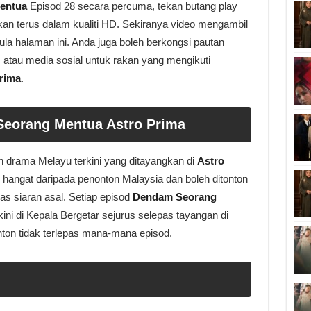
entua
Episod 28 secara percuma, tekan butang play
kan terus dalam kualiti HD. Sekiranya video mengambil
la halaman ini. Anda juga boleh berkongsi pautan
 atau media sosial untuk rakan yang mengikuti
rima
.
Seorang Mentua Astro Prima
drama Melayu terkini yang ditayangkan di
Astro
hangat daripada penonton Malaysia dan boleh ditonton
as siaran asal. Setiap episod
Dendam Seorang
i di Kepala Bergetar sejurus selepas tayangan di
on tidak terlepas mana-mana episod.