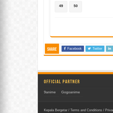
49
50
Facebook
Twitter
Share
Official Partner
9anime
Gogoanime
Kepala Bergetar
/
Terms and Conditions
/
Priva