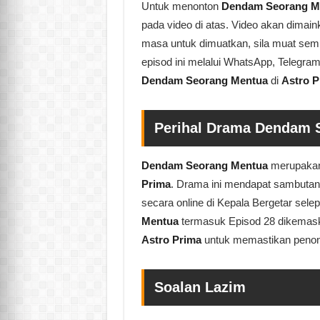
Untuk menonton
Dendam Seorang M
pada video di atas. Video akan dimain
masa untuk dimuatkan, sila muat semu
episod ini melalui WhatsApp, Telegram
Dendam Seorang Mentua
di
Astro P
Perihal Drama Dendam 
Dendam Seorang Mentua
merupakan 
Prima
. Drama ini mendapat sambutan 
secara online di Kepala Bergetar selep
Mentua
termasuk Episod 28 dikemaskin
Astro Prima
untuk memastikan penont
Soalan Lazim