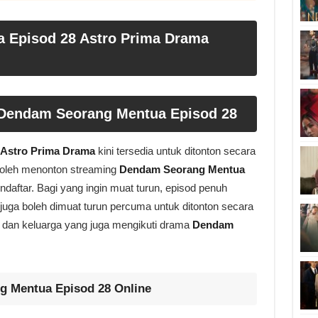
 Episod 28 Astro Prima Drama
 Dendam Seorang Mentua Episod 28
Astro Prima Drama
kini tersedia untuk ditonton secara
 boleh menonton streaming
Dendam Seorang Mentua
ndaftar. Bagi yang ingin muat turun, episod penuh
juga boleh dimuat turun percuma untuk ditonton secara
an dan keluarga yang juga mengikuti drama
Dendam
g Mentua Episod 28 Online