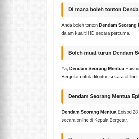
Di mana boleh tonton Denda
Anda boleh tonton
Dendam Seorang 
dalam kualiti HD secara percuma.
Boleh muat turun Dendam S
Ya,
Dendam Seorang Mentua
Episod 
Bergetar untuk ditonton secara offline.
Dendam Seorang Mentua Epis
Dendam Seorang Mentua
Episod 28 
secara online di Kepala Bergetar.