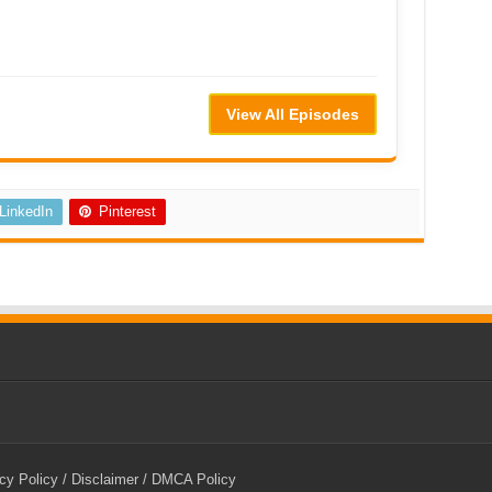
View All Episodes
LinkedIn
Pinterest
cy Policy
/
Disclaimer
/
DMCA Policy