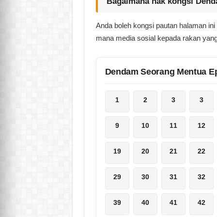
Bagaimana nak kongsi Dend
Anda boleh kongsi pautan halaman in
mana media sosial kepada rakan yan
Dendam Seorang Mentua E
1
2
3
3
9
10
11
12
19
20
21
22
29
30
31
32
39
40
41
42