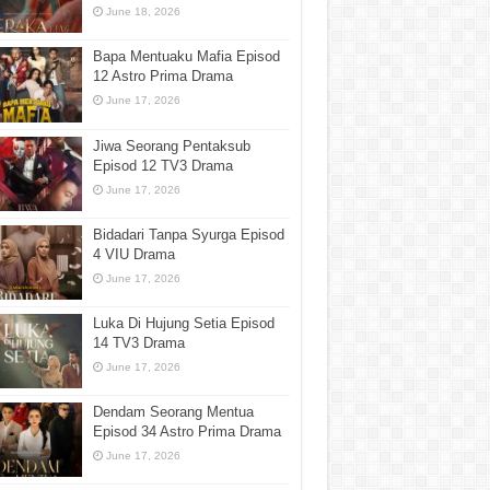
June 18, 2026
Bapa Mentuaku Mafia Episod
12 Astro Prima Drama
June 17, 2026
Jiwa Seorang Pentaksub
Episod 12 TV3 Drama
June 17, 2026
Bidadari Tanpa Syurga Episod
4 VIU Drama
June 17, 2026
Luka Di Hujung Setia Episod
14 TV3 Drama
June 17, 2026
Dendam Seorang Mentua
Episod 34 Astro Prima Drama
June 17, 2026